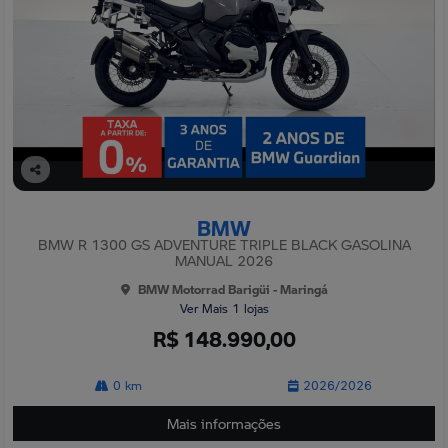
Co
mp
BMW
arti
lhe
BMW R 1300 GS ADVENTURE TRIPLE BLACK GASOLINA
MANUAL 2026
BMW Motorrad Barigüi - Maringá
Ver Mais 1 lojas
R$ 148.990,00
0 km
2026/2026
Mais informações