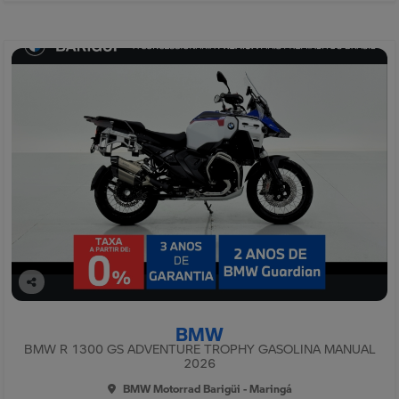
Co
mp
BMW
arti
lhe
BMW R 1300 GS ADVENTURE TROPHY GASOLINA MANUAL
2026
BMW Motorrad Barigüi - Maringá