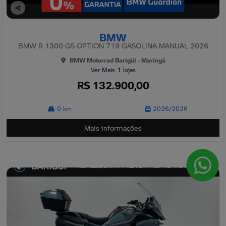
Co
mp
BMW
arti
lhe
BMW R 1300 GS OPTION 719 GASOLINA MANUAL 2026
BMW Motorrad Barigüi - Maringá
Ver Mais 1 lojas
R$ 132.900,00
0 km
2026/2026
Mais informações