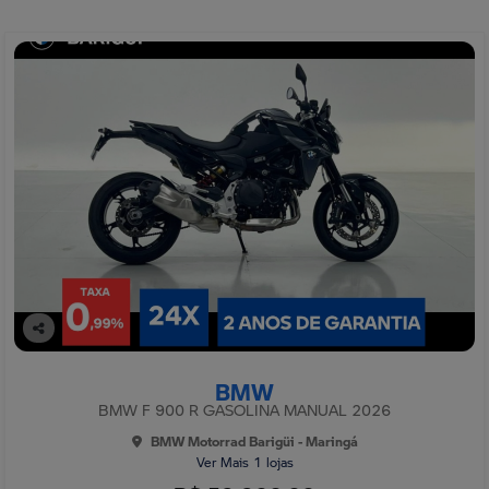
Co
mp
BMW
arti
lhe
BMW F 900 R GASOLINA MANUAL 2026
BMW Motorrad Barigüi - Maringá
Ver Mais 1 lojas
R$ 59.900,00