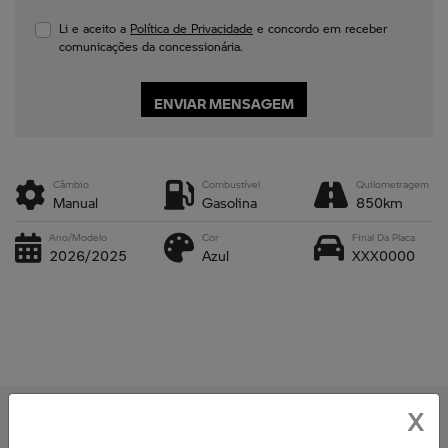
Li e aceito a
Política de Privacidade
e concordo em receber
comunicações da concessionária.
ENVIAR MENSAGEM
Câmbio
Combustível
Quilometragem
Manual
Gasolina
850km
Ano/Modelo
Cor
Final Da Placa
2026/2025
Azul
XXX0000
Detalhes
X