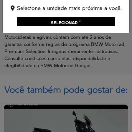
Condições válidas para motocicletas participantes do
Selecione a unidade mais próxima a você.
programa BMW Motorrad Premium Selection, mediante
disponibilidade de estoque na BMW Motorrad Barigui.
SELECIONAR
Taxa promocional de 0,99% sujeita à aprovação de
crédito e condições vigentes da instituição financeira.
Motocicletas elegíveis contam com até 2 anos de
garantia, conforme regras do programa BMW Motorrad
Premium Selection. Imagens meramente ilustrativas.
Consulte condições completas, disponibilidade e
elegibilidade na BMW Motorrad Barigui.
Você também pode gostar de: