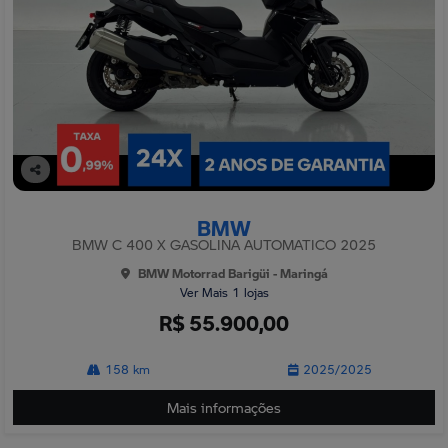
Co
mp
BMW
arti
lhe
BMW C 400 X GASOLINA AUTOMATICO 2025
BMW Motorrad Barigüi - Maringá
Ver Mais 1 lojas
R$ 55.900,00
158 km
2025/2025
Mais informações