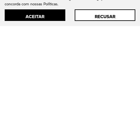
concorda com nossas Políticas.
ACEITAR
RECUSAR
Modelos
Mapa do site
Política de Privacidade
AUTOMOVEIS BARIGUI LTDA
CNPJ: 09.602.000/0004-89
Desacelere. Seu bem maior é a vida.