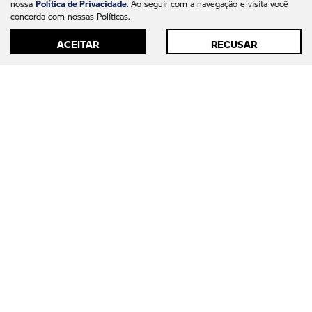
Política de Privacidade
nossa
. Ao seguir com a navegação e visita você
concorda com nossas Políticas.
ACEITAR
RECUSAR
Modelos
Mapa do site
Política de Privacidade
AUTOMOVEIS BARIGUI LTDA
CNPJ: 09.602.000/0004-89
Desacelere. Seu bem maior é a vida.