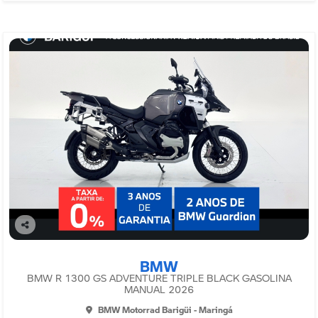
Co
mp
BMW
arti
lhe
BMW R 1300 GS ADVENTURE TRIPLE BLACK GASOLINA
MANUAL 2026
BMW Motorrad Barigüi - Maringá