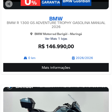
Co
mp
BMW
arti
lhe
BMW R 1300 GS ADVENTURE TROPHY GASOLINA MANUAL
2026
BMW Motorrad Barigüi - Maringá
Ver Mais 1 lojas
R$ 146.990,00
0 km
2026/2026
Mais informações