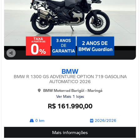
Co
mp
BMW
arti
lhe
BMW R 1300 GS ADVENTURE OPTION 719 GASOLINA
AUTOMATICO 2026
BMW Motorrad Barigüi - Maringá
Ver Mais 1 lojas
R$ 161.990,00
0 km
2026/2026
Mais informações