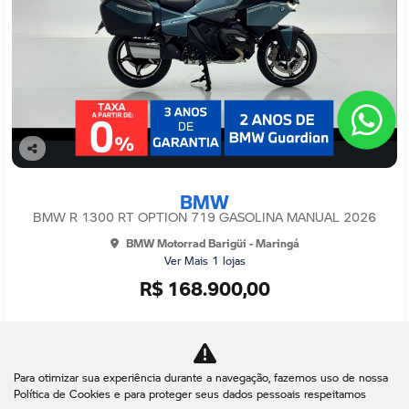
Co
mp
BMW
arti
lhe
BMW R 1300 RT OPTION 719 GASOLINA MANUAL 2026
BMW Motorrad Barigüi - Maringá
Ver Mais 1 lojas
R$ 168.900,00
0 km
2026/2026
Mais informações
Para otimizar sua experiência durante a navegação, fazemos uso de nossa
Política de Cookies e para proteger seus dados pessoais respeitamos