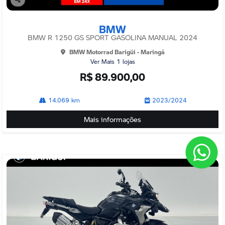
Co
mp
BMW
arti
lhe
BMW R 1250 GS SPORT GASOLINA MANUAL 2024
BMW Motorrad Barigüi - Maringá
Ver Mais 1 lojas
R$ 89.900,00
14.069 km
2023/2024
Mais informações