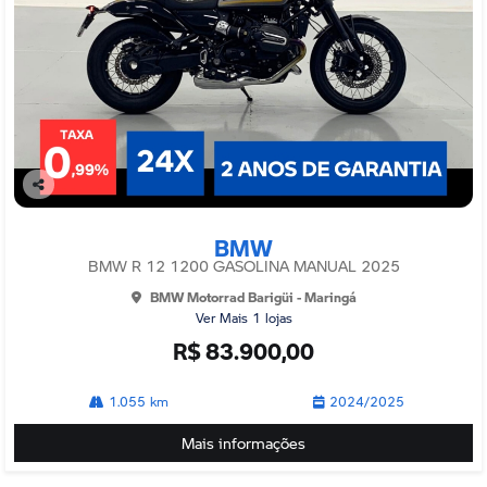
Co
mp
BMW
arti
lhe
BMW R 12 1200 GASOLINA MANUAL 2025
BMW Motorrad Barigüi - Maringá
Ver Mais 1 lojas
R$ 83.900,00
1.055 km
2024/2025
Mais informações