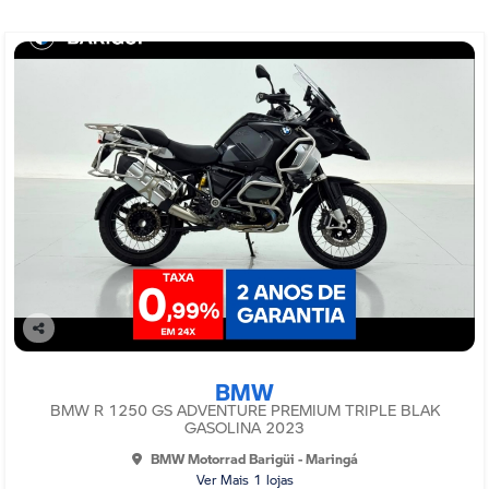
Co
mp
BMW
arti
lhe
BMW R 1250 GS ADVENTURE PREMIUM TRIPLE BLAK
GASOLINA 2023
BMW Motorrad Barigüi - Maringá
Ver Mais 1 lojas