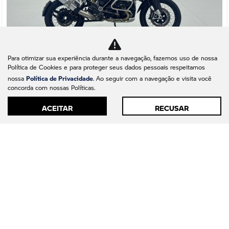
Para otimizar sua experiência durante a navegação, fazemos uso de nossa
Política de Cookies e para proteger seus dados pessoais respeitamos
Política de Privacidade
Co
nossa
. Ao seguir com a navegação e visita você
mp
BMW
concorda com nossas Políticas.
arti
ACEITAR
RECUSAR
lhe
BMW R 1250 GS TRIPLE BLACK OPTION 719 GASOLINA
MANUAL 2023
BMW Motorrad Barigüi - Maringá
Ver Mais 1 lojas
R$ 93.900,00
36.424 km
2023/2023
Mais informações