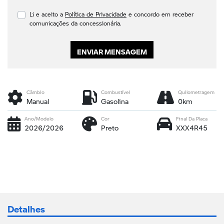
Li e aceito a
Política de Privacidade
e concordo em receber
comunicações da concessionária.
ENVIAR MENSAGEM
Câmbio
Combustível
Quilometragem
Manual
Gasolina
0km
Ano/Modelo
Cor
Final Da Placa
2026/2026
Preto
XXX4R45
Detalhes