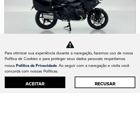
Para otimizar sua experiência durante a navegação, fazemos uso de nossa
Co
Política de Cookies e para proteger seus dados pessoais respeitamos
mp
Política de Privacidade
BMW
nossa
. Ao seguir com a navegação e visita você
arti
concorda com nossas Políticas.
lhe
BMW R 1300 RT TRIPLE BLACK ASA GASOLINA AUTOMATICO
2026
ACEITAR
RECUSAR
BMW Motorrad Barigüi - Maringá
Ver Mais 1 lojas
R$ 171.900,00
0 km
2026/2026
Mais informações