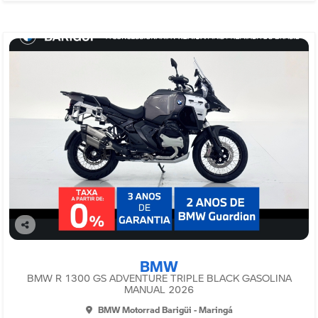
Co
mp
BMW
arti
lhe
BMW R 1300 GS ADVENTURE TRIPLE BLACK GASOLINA
MANUAL 2026
BMW Motorrad Barigüi - Maringá