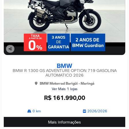
Co
mp
BMW
arti
lhe
BMW R 1300 GS ADVENTURE OPTION 719 GASOLINA
AUTOMATICO 2026
BMW Motorrad Barigüi - Maringá
Ver Mais 1 lojas
R$ 161.990,00
0 km
2026/2026
Mais informações