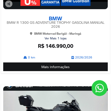
Co
mp
BMW
arti
lhe
BMW R 1300 GS ADVENTURE TROPHY GASOLINA MANUAL
2026
BMW Motorrad Barigüi - Maringá
Ver Mais 1 lojas
R$ 146.990,00
0 km
2026/2026
Mais informações